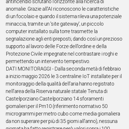
antincendio scrutano l'orizzonte alla ricerca di
anomalie. Grazie all'AI riconoscono le caratteristiche
Social
di un focolaio e quando il sistema rileva una potenziale
minaccia, tramite un 'site gateway', un piccolo
computer installato sulla torre trasmette la
segnalazione agli enti preposti, dando così un prezioso
supporto al lavoro delle Forze dell'ordine e della
Protezione Civile impegnate nel contrastare i roghi e
permettendo un intervento tempestivo.
DATI MONITORAGGI - Dalla seconda metà di febbraio
a inizio maggio 2026 le 3 centraline IoT installate per il
monitoraggio della qualità dell'aria hanno registrato
nell’area della Riserva naturale statale Tenuta di
Castelporziano Castelporziano 14 sforamenti
giornalieri per il Pm10 (riferimento normativo 50
microgrammi per metro cubo come media giornaliera
da non superare per più di 35 giorni all’anno), nessuna
giornata ha fatto registrare però valori sopra i 100