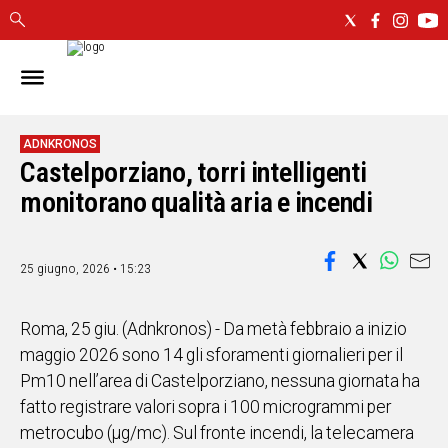
IN
SARDEGNA
CAGLIARI
ADNKRONOS
Castelporziano, torri intelligenti
SASSARI
NUORO
monitorano qualità aria e incendi
ORISTANO
SULCIS
25 giugno, 2026 • 15:23
GALLURA
OGLIASTRA
MEDIO
Roma, 25 giu. (Adnkronos) - Da metà febbraio a inizio
CAMPIDANO
maggio 2026 sono 14 gli sforamenti giornalieri per il
Pm10 nell’area di Castelporziano, nessuna giornata ha
ALTRE
fatto registrare valori sopra i 100 microgrammi per
NOTIZIE
metrocubo (µg/mc). Sul fronte incendi, la telecamera
POLITICA