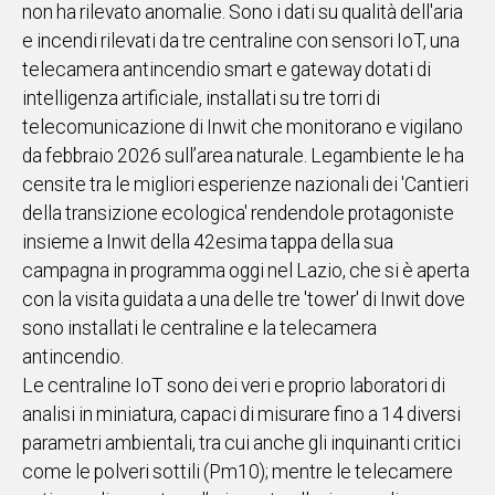
non ha rilevato anomalie. Sono i dati su qualità dell'aria
IN
e incendi rilevati da tre centraline con sensori IoT, una
ITALIA
telecamera antincendio smart e gateway dotati di
NEL
intelligenza artificiale, installati su tre torri di
MONDO
telecomunicazione di Inwit che monitorano e vigilano
SPORT
da febbraio 2026 sull’area naturale. Legambiente le ha
EVENTI
censite tra le migliori esperienze nazionali dei 'Cantieri
STORIE
della transizione ecologica' rendendole protagoniste
insieme a Inwit della 42esima tappa della sua
VIDEO
campagna in programma oggi nel Lazio, che si è aperta
con la visita guidata a una delle tre 'tower' di Inwit dove
Vai
sono installati le centraline e la telecamera
antincendio.
Le centraline IoT sono dei veri e proprio laboratori di
UNISCITI
analisi in miniatura, capaci di misurare fino a 14 diversi
AL CANALE
parametri ambientali, tra cui anche gli inquinanti critici
WHATSAPP
come le polveri sottili (Pm10); mentre le telecamere