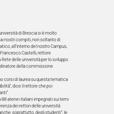
’università di Brescia si è molto
ai nostri compiti, non soltanto di
atico, all'interno del nostro Campus,
 Francesco Castelli, rettore
a Rete delle università per lo sviluppo
rdinatore della commissione
amo corsi di laurea su questa tematica
lità", dice il rettore che poi
nti".
a 88 atenei italiani impegnati sui temi
renza dei rettori delle università
che, soprattutto, degli studenti", le