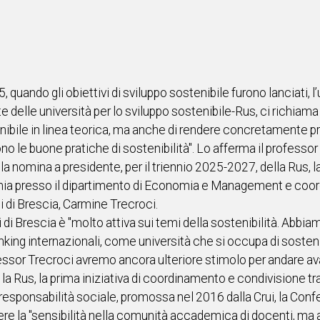
 quando gli obiettivi di sviluppo sostenibile furono lanciati, l
 delle università per lo sviluppo sostenibile-Rus, ci richiama 
enibile in linea teorica, ma anche di rendere concretamente pr
 le buone pratiche di sostenibilità". Lo afferma il professor
alla nomina a presidente, per il triennio 2025-2027, della Rus, l
omia presso il dipartimento di Economia e Management e coo
di di Brescia, Carmine Trecroci.
i di Brescia è "molto attiva sui temi della sostenibilità. Abbi
anking internazionali, come università che si occupa di sostenibi
essor Trecroci avremo ancora ulteriore stimolo per andare ava
 e la Rus, la prima iniziativa di coordinamento e condivisione tr
 responsabilità sociale, promossa nel 2016 dalla Crui, la Confe
e la "sensibilità nella comunità accademica di docenti, ma an