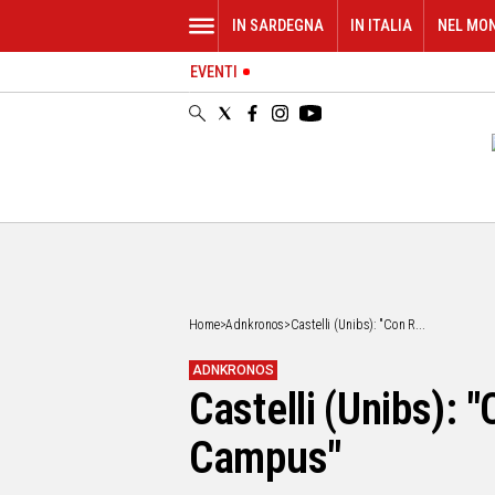
IN SARDEGNA
IN ITALIA
NEL MO
EVENTI
IN
SARDEGNA
CAGLIARI
SASSARI
NUORO
ORISTANO
SULCIS
GALLURA
OGLIASTRA
Home
>
Adnkronos
>
Castelli (Unibs): "Con R...
MEDIO
CAMPIDANO
ADNKRONOS
Castelli (Unibs): 
ALTRE
NOTIZIE
Campus"
POLITICA