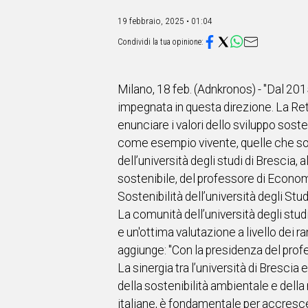
IN
ITALIA
19 febbraio, 2025 • 01:04
NEL
MONDO
SPORT
EVENTI
Milano, 18 feb. (Adnkronos) - "Dal 2015,
STORIE
impegnata in questa direzione. La Rete
enunciare i valori dello sviluppo sost
VIDEO
come esempio vivente, quelle che sono
dell’università degli studi di Brescia, 
Vai
sostenibile, del professore di Econ
Sostenibilità dell’università degli Stu
La comunità dell’università degli stud
UNISCITI
e un'ottima valutazione a livello dei r
AL CANALE
aggiunge: "Con la presidenza del prof
La sinergia tra l’università di Brescia
WHATSAPP
della sostenibilità ambientale e della
italiane, è fondamentale per accrescer
Social