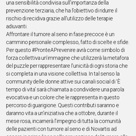
una sensibilità condivisa sull’importanza della
prevenzione terziaria, che ha l’obiettivo di ridurre il
Social
rischio di recidiva grazie all’utilizzo delle terapie
adiuvanti.
Affrontare il tumore al seno in fase precoce è un
cammino personale complesso, fatto di scelte e sfide.
Per questo #PronteAPrevenire avrà come simbolo di
forza collettiva un’immagine che utilizzerà la metafora
del puzzle per rappresentare l’unicità di ogni storia che
si completa in una visione collettiva. In tal senso la
community delle donne attive sui canali social di ‘È
tempo di vita’ sarà chiamata a condividere una parola
evocativa e un colore che le rappresenta in questo
percorso di guarigione. Questi contributi saranno e
daranno vita a un’iniziativa che a ottobre, durante il
mese rosa, incarnerà l’impegno di tutta la comunità
delle pazienti con tumore al seno e di Novartis ad