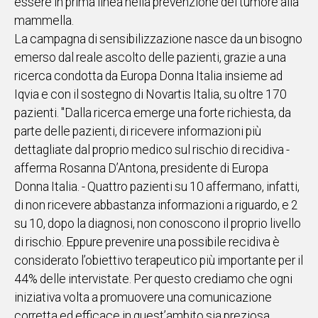
essere in prima linea nella prevenzione del tumore alla
mammella.
La campagna di sensibilizzazione nasce da un bisogno
emerso dal reale ascolto delle pazienti, grazie a una
ricerca condotta da Europa Donna Italia insieme ad
Iqvia e con il sostegno di Novartis Italia, su oltre 170
pazienti. "Dalla ricerca emerge una forte richiesta, da
parte delle pazienti, di ricevere informazioni più
dettagliate dal proprio medico sul rischio di recidiva -
afferma Rosanna D’Antona, presidente di Europa
Donna Italia. - Quattro pazienti su 10 affermano, infatti,
di non ricevere abbastanza informazioni a riguardo, e 2
su 10, dopo la diagnosi, non conoscono il proprio livello
di rischio. Eppure prevenire una possibile recidiva è
considerato l’obiettivo terapeutico più importante per il
44% delle intervistate. Per questo crediamo che ogni
iniziativa volta a promuovere una comunicazione
corretta ed efficace in quest’ambito sia preziosa,