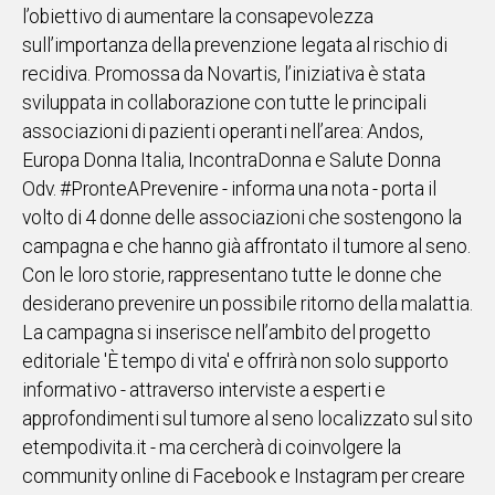
l’obiettivo di aumentare la consapevolezza
IN
sull’importanza della prevenzione legata al rischio di
ITALIA
recidiva. Promossa da Novartis, l’iniziativa è stata
NEL
sviluppata in collaborazione con tutte le principali
MONDO
associazioni di pazienti operanti nell’area: Andos,
SPORT
Europa Donna Italia, IncontraDonna e Salute Donna
EVENTI
Odv. #PronteAPrevenire - informa una nota - porta il
STORIE
volto di 4 donne delle associazioni che sostengono la
campagna e che hanno già affrontato il tumore al seno.
VIDEO
Con le loro storie, rappresentano tutte le donne che
desiderano prevenire un possibile ritorno della malattia.
Vai
La campagna si inserisce nell’ambito del progetto
editoriale 'È tempo di vita' e offrirà non solo supporto
informativo - attraverso interviste a esperti e
UNISCITI
approfondimenti sul tumore al seno localizzato sul sito
AL CANALE
etempodivita.it - ma cercherà di coinvolgere la
WHATSAPP
community online di Facebook e Instagram per creare