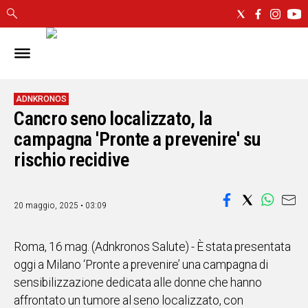
IN
SARDEGNA
CAGLIARI
ADNKRONOS
Cancro seno localizzato, la
SASSARI
NUORO
campagna 'Pronte a prevenire' su
ORISTANO
rischio recidive
SULCIS
GALLURA
OGLIASTRA
20 maggio, 2025 • 03:09
MEDIO
CAMPIDANO
Roma, 16 mag. (Adnkronos Salute) - È stata presentata
oggi a Milano ‘Pronte a prevenire’ una campagna di
ALTRE
sensibilizzazione dedicata alle donne che hanno
NOTIZIE
affrontato un tumore al seno localizzato, con
POLITICA