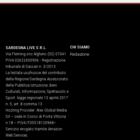
CHI SIAMO
SARDEGNA LIVE S.R.L.
Via Fleming snc Alghero (SS) 07041
Redazione
P.IVA 02622400906 - Registrazione
tribunale di Sassari n. 3/2013
La testata usufruisce del contributo
della Regione Sardegna Assessorato
della Pubblica Istruzione, Beni
Culturali, Informazione, Spettacolo e
Sport. legge regionale 13 aprile 2017
n. 5, art. 8 comma 13
Hosting Provider: Atex Global Media
Srl – sede in Corso di Porta Vittoria
n.18 – P.IVA IT05518120968​–
Servizio erogato tramite Amazon
Web Services