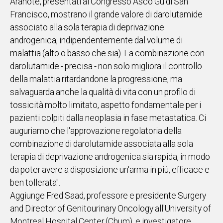
Aranote, presentati al Congresso Asco Gu di San
Francisco, mostrano il grande valore di darolutamide
associato alla sola terapia di deprivazione
androgenica, indipendentemente dal volume di
malattia (alto o basso che sia). La combinazione con
darolutamide - precisa - non solo migliora il controllo
della malattia ritardandone la progressione, ma
salvaguarda anche la qualità di vita con un profilo di
tossicità molto limitato, aspetto fondamentale per i
pazienti colpiti dalla neoplasia in fase metastatica. Ci
auguriamo che l'approvazione regolatoria della
combinazione di darolutamide associata alla sola
terapia di deprivazione androgenica sia rapida, in modo
da poter avere a disposizione un'arma in più, efficace e
ben tollerata".
Aggiunge Fred Saad, professore e presidente Surgery
and Director of Genitourinary Oncology all'University of
Montreal Hospital Center (Chum), e investigatore