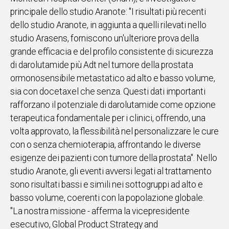
principale dello studio Aranote: "I risultati più recenti
dello studio Aranote, in aggiunta a quelli rilevati nello
studio Arasens, forniscono un'ulteriore prova della
grande efficacia e del profilo consistente di sicurezza
di darolutamide più Adt nel tumore della prostata
ormonosensibile metastatico ad alto e basso volume,
sia con docetaxel che senza. Questi dati importanti
rafforzano il potenziale di darolutamide come opzione
terapeutica fondamentale per i clinici, offrendo, una
volta approvato, la flessibilità nel personalizzare le cure
con o senza chemioterapia, affrontando le diverse
esigenze dei pazienti con tumore della prostata". Nello
studio Aranote, gli eventi avversi legati al trattamento
sono risultati bassi e simili nei sottogruppi ad alto e
basso volume, coerenti con la popolazione globale.
"La nostra missione - afferma la vicepresidente
esecutivo, Global Product Strategy and