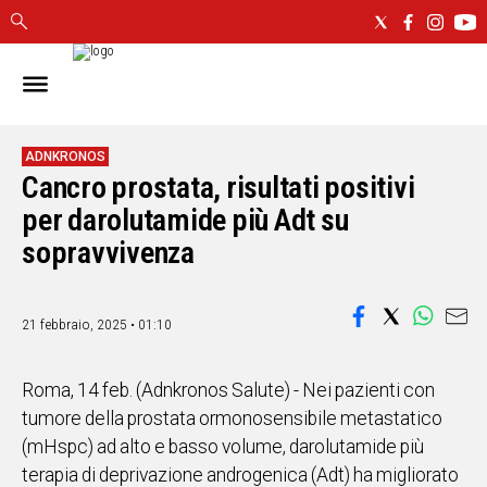
IN
SARDEGNA
CAGLIARI
ADNKRONOS
Cancro prostata, risultati positivi
SASSARI
NUORO
per darolutamide più Adt su
ORISTANO
sopravvivenza
SULCIS
GALLURA
OGLIASTRA
21 febbraio, 2025 • 01:10
MEDIO
CAMPIDANO
Roma, 14 feb. (Adnkronos Salute) - Nei pazienti con
tumore della prostata ormonosensibile metastatico
ALTRE
(mHspc) ad alto e basso volume, darolutamide più
NOTIZIE
terapia di deprivazione androgenica (Adt) ha migliorato
POLITICA