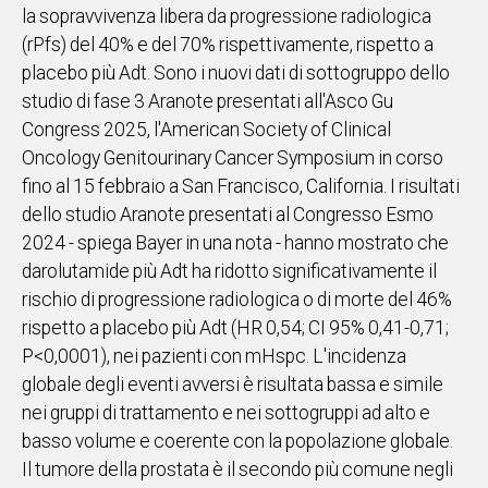
la sopravvivenza libera da progressione radiologica
IN
(rPfs) del 40% e del 70% rispettivamente, rispetto a
ITALIA
placebo più Adt. Sono i nuovi dati di sottogruppo dello
NEL
studio di fase 3 Aranote presentati all'Asco Gu
MONDO
Congress 2025, l'American Society of Clinical
SPORT
Oncology Genitourinary Cancer Symposium in corso
EVENTI
fino al 15 febbraio a San Francisco, California. I risultati
STORIE
dello studio Aranote presentati al Congresso Esmo
2024 - spiega Bayer in una nota - hanno mostrato che
VIDEO
darolutamide più Adt ha ridotto significativamente il
rischio di progressione radiologica o di morte del 46%
Vai
rispetto a placebo più Adt (HR 0,54; CI 95% 0,41-0,71;
P<0,0001), nei pazienti con mHspc. L'incidenza
globale degli eventi avversi è risultata bassa e simile
UNISCITI
nei gruppi di trattamento e nei sottogruppi ad alto e
AL CANALE
basso volume e coerente con la popolazione globale.
WHATSAPP
Il tumore della prostata è il secondo più comune negli