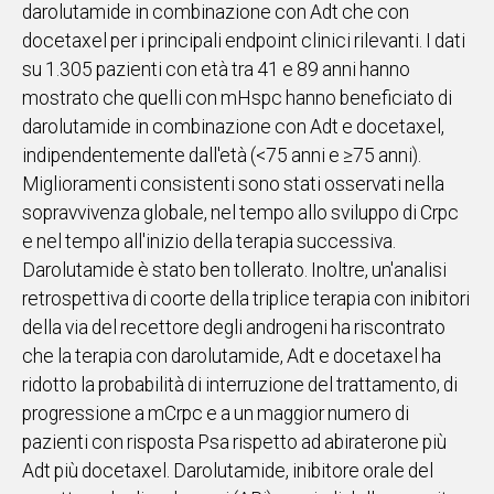
darolutamide in combinazione con Adt che con
docetaxel per i principali endpoint clinici rilevanti. I dati
su 1.305 pazienti con età tra 41 e 89 anni hanno
mostrato che quelli con mHspc hanno beneficiato di
darolutamide in combinazione con Adt e docetaxel,
indipendentemente dall'età (<75 anni e ≥75 anni).
Miglioramenti consistenti sono stati osservati nella
sopravvivenza globale, nel tempo allo sviluppo di Crpc
e nel tempo all'inizio della terapia successiva.
Darolutamide è stato ben tollerato. Inoltre, un'analisi
retrospettiva di coorte della triplice terapia con inibitori
della via del recettore degli androgeni ha riscontrato
che la terapia con darolutamide, Adt e docetaxel ha
ridotto la probabilità di interruzione del trattamento, di
progressione a mCrpc e a un maggior numero di
pazienti con risposta Psa rispetto ad abiraterone più
Adt più docetaxel. Darolutamide, inibitore orale del