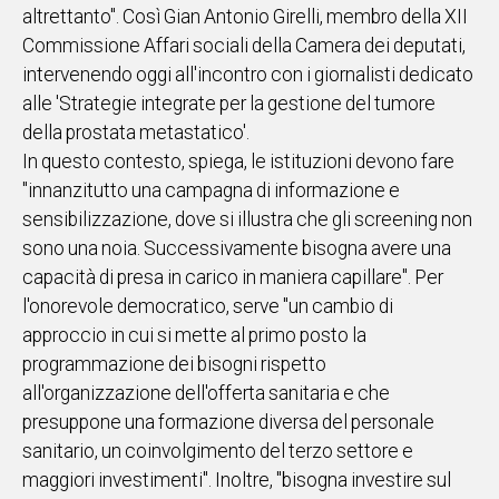
altrettanto". Così Gian Antonio Girelli, membro della XII
IN
Commissione Affari sociali della Camera dei deputati,
ITALIA
intervenendo oggi all'incontro con i giornalisti dedicato
NEL
alle 'Strategie integrate per la gestione del tumore
MONDO
della prostata metastatico'.
SPORT
In questo contesto, spiega, le istituzioni devono fare
EVENTI
"innanzitutto una campagna di informazione e
STORIE
sensibilizzazione, dove si illustra che gli screening non
sono una noia. Successivamente bisogna avere una
VIDEO
capacità di presa in carico in maniera capillare". Per
l'onorevole democratico, serve "un cambio di
Vai
approccio in cui si mette al primo posto la
programmazione dei bisogni rispetto
all'organizzazione dell'offerta sanitaria e che
UNISCITI
presuppone una formazione diversa del personale
AL CANALE
sanitario, un coinvolgimento del terzo settore e
WHATSAPP
maggiori investimenti". Inoltre, "bisogna investire sul