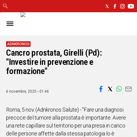
IN
SARDEGNA
CAGLIARI
ADNKRONOS
Cancro prostata, Girelli (Pd):
SASSARI
NUORO
"Investire in prevenzione e
ORISTANO
formazione"
SULCIS
GALLURA
OGLIASTRA
6 novembre, 2025 • 01:46
MEDIO
CAMPIDANO
Roma, 5 nov. (Adnkronos Salute) - "Fare una diagnosi
precoce del tumore alla prostata è importante. Avere
ALTRE
una rete capillare sul territorio per una presa in carico
NOTIZIE
delle persone affette dalla stessa patologia lo è
POLITICA