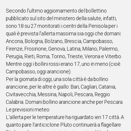
IN
Secondo l'ultimo aggiornamento del bollettino
ITALIA
pubblicato sul sito del ministero della salute, infatti,
NEL
sono 18 su 27 monitorati i centri della Penisola per i
MONDO
quali è prevista l'allerta massima sia oggi che domani:
SPORT
Ancona, Bologna, Bolzano, Brescia, Campobasso,
EVENTI
Firenze, Frosinone, Genova, Latina, Milano, Palermo,
STORIE
Perugia, Rieti, Roma, Torino, Trieste, Verona e Viterbo.
Mentre oggi i bollini rossi erano 17, uno in meno (cioè
VIDEO
Campobasso, oggi arancione).
Per la giornata di oggi, una sola città è da bollino
Vai
arancione, per le altre è giallo: Bari, Cagliari, Catania,
Civitavecchia, Messina, Napoli, Pescara, Reggio
Calabria. Domani bollino arancione anche per Pescara.
UNISCITI
Le previsioni meteo
AL CANALE
L'allerta per le temperature ha riguardato ieri 17 città. A
WHATSAPP
quanto pare l'anticiclone Pluto continuerà a flagellare