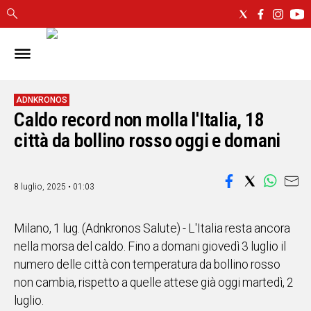
IN
SARDEGNA
CAGLIARI
ADNKRONOS
Caldo record non molla l'Italia, 18
SASSARI
NUORO
città da bollino rosso oggi e domani
ORISTANO
SULCIS
8 luglio, 2025 • 01:03
GALLURA
OGLIASTRA
MEDIO
Milano, 1 lug. (Adnkronos Salute) - L'Italia resta ancora
CAMPIDANO
nella morsa del caldo. Fino a domani giovedì 3 luglio il
numero delle città con temperatura da bollino rosso
ALTRE
non cambia, rispetto a quelle attese già oggi martedì, 2
NOTIZIE
luglio.
POLITICA