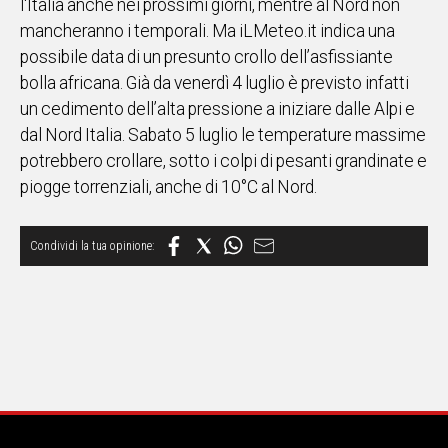
l'Italia anche nei prossimi giorni, mentre al Nord non
mancheranno i temporali. Ma iLMeteo.it indica una
Social
possibile data di un presunto crollo dell’asfissiante
bolla africana. Già da venerdì 4 luglio è previsto infatti
un cedimento dell’alta pressione a iniziare dalle Alpi e
dal Nord Italia. Sabato 5 luglio le temperature massime
potrebbero crollare, sotto i colpi di pesanti grandinate e
piogge torrenziali, anche di 10°C al Nord.