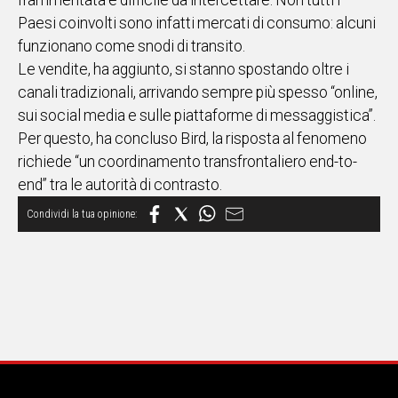
frammentata e difficile da intercettare. Non tutti i
Paesi coinvolti sono infatti mercati di consumo: alcuni
Social
funzionano come snodi di transito.
Le vendite, ha aggiunto, si stanno spostando oltre i
canali tradizionali, arrivando sempre più spesso “online,
sui social media e sulle piattaforme di messaggistica”.
Per questo, ha concluso Bird, la risposta al fenomeno
richiede “un coordinamento transfrontaliero end-to-
end” tra le autorità di contrasto.