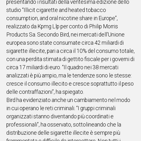
presentando i risultati della ventesima edizione dello
IN
studio “Illicit cigarette and heated tobacco
ITALIA
consumption, and oral nicotine share in Europe”,
NEL
realizzato da Kpmg Llp per conto di Philip Morris
MONDO
Products Sa. Secondo Bird, nei mercati dell’Unione
SPORT
europea sono state consumate circa 42 miliardi di
EVENTI
sigarette illecite, pari a circa il 10% del consumo totale,
STORIE
con una perdita stimata di gettito fiscale per i governi di
circa 17 miliardi di euro. “Il quadro nei 38 mercati
VIDEO
analizzati è più ampio, ma le tendenze sono le stesse:
cresce il consumo illecito e cresce soprattutto il peso
Vai
delle contraffazioni”, ha spiegato.
Bird ha evidenziato anche un cambiamento nel modo
in cui operano le reti criminali. “I gruppi criminali
UNISCITI
organizzati stanno diventando più coordinati e
AL CANALE
professionali”, ha osservato, sottolineando che la
distribuzione delle sigarette illecite è sempre più
WHATSAPP