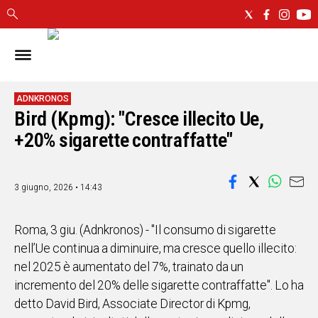
IN
SARDEGNA
CAGLIARI
ADNKRONOS
Bird (Kpmg): "Cresce illecito Ue,
SASSARI
+20% sigarette contraffatte"
NUORO
ORISTANO
SULCIS
3 giugno, 2026 • 14:43
GALLURA
OGLIASTRA
MEDIO
Roma, 3 giu. (Adnkronos) - "Il consumo di sigarette
CAMPIDANO
nell’Ue continua a diminuire, ma cresce quello illecito:
nel 2025 è aumentato del 7%, trainato da un
ALTRE
incremento del 20% delle sigarette contraffatte". Lo ha
NOTIZIE
detto David Bird, Associate Director di Kpmg,
POLITICA