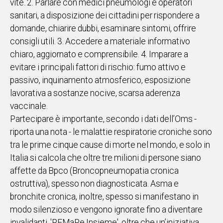
vite. 2. Parlare con medici pneumologi e operatori
sanitari, a disposizione dei cittadini per rispondere a
Social
domande, chiarire dubbi, esaminare sintomi, offrire
consigli utili. 3. Accedere a materiale informativo
chiaro, aggiornato e comprensibile. 4. Imparare a
evitare i principali fattori di rischio: fumo attivo e
passivo, inquinamento atmosferico, esposizione
lavorativa a sostanze nocive, scarsa aderenza
vaccinale.
Partecipare è importante, secondo i dati dell’Oms -
riporta una nota - le malattie respiratorie croniche sono
tra le prime cinque cause di morte nel mondo, e solo in
Italia si calcola che oltre tre milioni di persone siano
affette da Bpco (Broncopneumopatia cronica
ostruttiva), spesso non diagnosticata. Asma e
bronchite cronica, inoltre, spesso si manifestano in
modo silenzioso e vengono ignorate fino a diventare
invalidanti. 'REMaRe Insieme', oltre che un’iniziativa