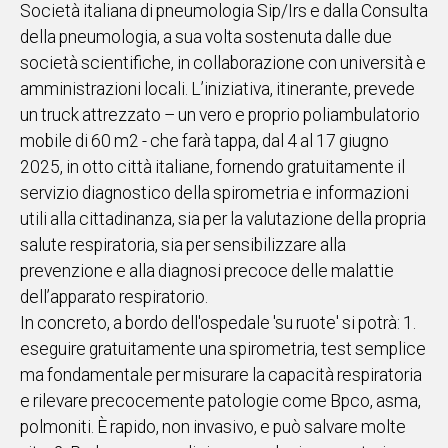
Società italiana di pneumologia Sip/Irs e dalla Consulta
IN
della pneumologia, a sua volta sostenuta dalle due
ITALIA
società scientifiche, in collaborazione con università e
NEL
amministrazioni locali. L’iniziativa, itinerante, prevede
MONDO
un truck attrezzato – un vero e proprio poliambulatorio
SPORT
mobile di 60 m2 - che farà tappa, dal 4 al 17 giugno
EVENTI
2025, in otto città italiane, fornendo gratuitamente il
STORIE
servizio diagnostico della spirometria e informazioni
utili alla cittadinanza, sia per la valutazione della propria
VIDEO
salute respiratoria, sia per sensibilizzare alla
prevenzione e alla diagnosi precoce delle malattie
Vai
dell’apparato respiratorio.
In concreto, a bordo dell'ospedale 'su ruote' si potrà: 1.
eseguire gratuitamente una spirometria, test semplice
UNISCITI
ma fondamentale per misurare la capacità respiratoria
AL CANALE
e rilevare precocemente patologie come Bpco, asma,
WHATSAPP
polmoniti. È rapido, non invasivo, e può salvare molte