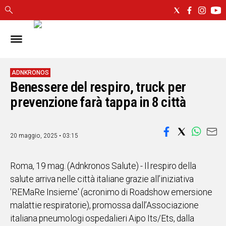
IN
SARDEGNA
CAGLIARI
ADNKRONOS
Benessere del respiro, truck per
SASSARI
NUORO
prevenzione farà tappa in 8 città
ORISTANO
SULCIS
20 maggio, 2025 • 03:15
GALLURA
OGLIASTRA
MEDIO
Roma, 19 mag. (Adnkronos Salute) - Il respiro della
CAMPIDANO
salute arriva nelle città italiane grazie all’iniziativa
'REMaRe Insieme' (acronimo di Roadshow emersione
ALTRE
malattie respiratorie), promossa dall’Associazione
NOTIZIE
italiana pneumologi ospedalieri Aipo Its/Ets, dalla
POLITICA