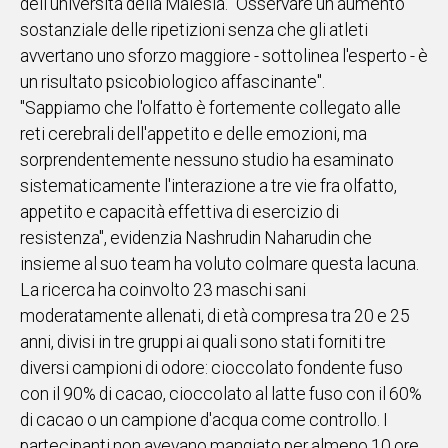
dell'università della Malesia. "Osservare un aumento
sostanziale delle ripetizioni senza che gli atleti
Social
avvertano uno sforzo maggiore - sottolinea l'esperto - è
un risultato psicobiologico affascinante".
"Sappiamo che l'olfatto è fortemente collegato alle
reti cerebrali dell'appetito e delle emozioni, ma
sorprendentemente nessuno studio ha esaminato
sistematicamente l'interazione a tre vie fra olfatto,
appetito e capacità effettiva di esercizio di
resistenza", evidenzia Nashrudin Naharudin che
insieme al suo team ha voluto colmare questa lacuna.
La ricerca ha coinvolto 23 maschi sani
moderatamente allenati, di età compresa tra 20 e 25
anni, divisi in tre gruppi ai quali sono stati forniti tre
diversi campioni di odore: cioccolato fondente fuso
con il 90% di cacao, cioccolato al latte fuso con il 60%
di cacao o un campione d'acqua come controllo. I
partecipanti non avevano mangiato per almeno 10 ore