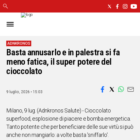
IN
SARDEGNA
CAGLIARI
ADNKRONOS
Basta annusarlo e in palestra si fa
SASSARI
meno fatica, il super potere del
NUORO
ORISTANO
cioccolato
SULCIS
GALLURA
9 luglio, 2026 • 15:03
OGLIASTRA
MEDIO
CAMPIDANO
Milano, 9 lug. (Adnkronos Salute) - Cioccolato
superfood, esplosione di piacere e bomba energetica.
ALTRE
Tanto potente che per beneficiare delle sue virtù si può
NOTIZIE
anche non mangiarlo: a volte basta 'sniffarlo'.
POLITICA