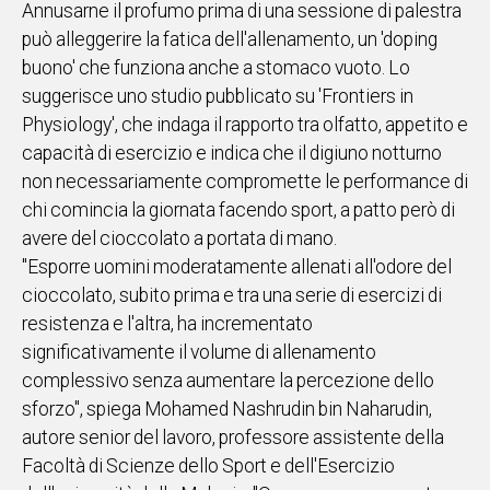
Annusarne il profumo prima di una sessione di palestra
IN
può alleggerire la fatica dell'allenamento, un 'doping
ITALIA
buono' che funziona anche a stomaco vuoto. Lo
NEL
suggerisce uno studio pubblicato su 'Frontiers in
MONDO
Physiology', che indaga il rapporto tra olfatto, appetito e
SPORT
capacità di esercizio e indica che il digiuno notturno
EVENTI
non necessariamente compromette le performance di
STORIE
chi comincia la giornata facendo sport, a patto però di
avere del cioccolato a portata di mano.
VIDEO
"Esporre uomini moderatamente allenati all'odore del
cioccolato, subito prima e tra una serie di esercizi di
Vai
resistenza e l'altra, ha incrementato
significativamente il volume di allenamento
complessivo senza aumentare la percezione dello
UNISCITI
sforzo", spiega Mohamed Nashrudin bin Naharudin,
AL CANALE
autore senior del lavoro, professore assistente della
WHATSAPP
Facoltà di Scienze dello Sport e dell'Esercizio