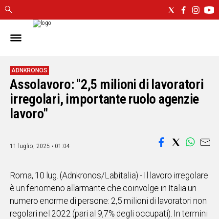
IN
SARDEGNA
CAGLIARI
ADNKRONOS
Assolavoro: "2,5 milioni di lavoratori
SASSARI
NUORO
irregolari, importante ruolo agenzie
ORISTANO
lavoro"
SULCIS
GALLURA
OGLIASTRA
11 luglio, 2025 • 01:04
MEDIO
CAMPIDANO
Roma, 10 lug. (Adnkronos/Labitalia) - Il lavoro irregolare
è un fenomeno allarmante che coinvolge in Italia un
ALTRE
numero enorme di persone: 2,5 milioni di lavoratori non
NOTIZIE
regolari nel 2022 (pari al 9,7% degli occupati). In termini
POLITICA