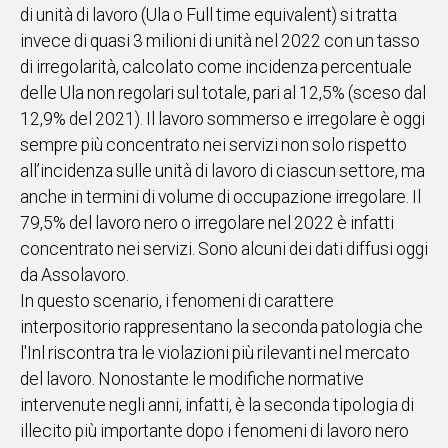
di unità di lavoro (Ula o Full time equivalent) si tratta
IN
invece di quasi 3 milioni di unità nel 2022 con un tasso
ITALIA
di irregolarità, calcolato come incidenza percentuale
NEL
delle Ula non regolari sul totale, pari al 12,5% (sceso dal
MONDO
12,9% del 2021). Il lavoro sommerso e irregolare è oggi
SPORT
sempre più concentrato nei servizi non solo rispetto
EVENTI
all’incidenza sulle unità di lavoro di ciascun settore, ma
STORIE
anche in termini di volume di occupazione irregolare. Il
79,5% del lavoro nero o irregolare nel 2022 è infatti
VIDEO
concentrato nei servizi. Sono alcuni dei dati diffusi oggi
da Assolavoro.
Vai
In questo scenario, i fenomeni di carattere
interpositorio rappresentano la seconda patologia che
l'Inl riscontra tra le violazioni più rilevanti nel mercato
UNISCITI
del lavoro. Nonostante le modifiche normative
AL CANALE
intervenute negli anni, infatti, è la seconda tipologia di
WHATSAPP
illecito più importante dopo i fenomeni di lavoro nero