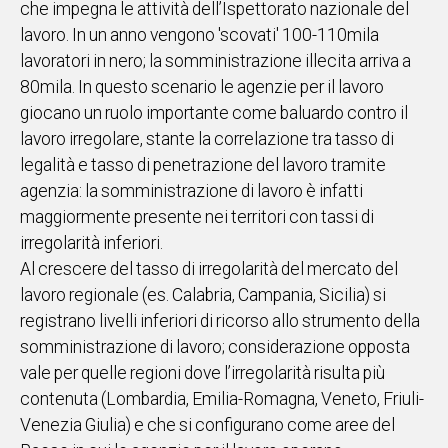
che impegna le attività dell’Ispettorato nazionale del
lavoro. In un anno vengono 'scovati' 100-110mila
Social
lavoratori in nero; la somministrazione illecita arriva a
80mila. In questo scenario le agenzie per il lavoro
giocano un ruolo importante come baluardo contro il
lavoro irregolare, stante la correlazione tra tasso di
legalità e tasso di penetrazione del lavoro tramite
agenzia: la somministrazione di lavoro è infatti
maggiormente presente nei territori con tassi di
irregolarità inferiori.
Al crescere del tasso di irregolarità del mercato del
lavoro regionale (es. Calabria, Campania, Sicilia) si
registrano livelli inferiori di ricorso allo strumento della
somministrazione di lavoro; considerazione opposta
vale per quelle regioni dove l’irregolarità risulta più
contenuta (Lombardia, Emilia-Romagna, Veneto, Friuli-
Venezia Giulia) e che si configurano come aree del