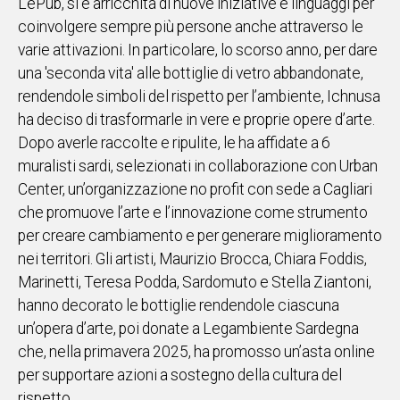
LePub, si è arricchita di nuove iniziative e linguaggi per
coinvolgere sempre più persone anche attraverso le
Social
varie attivazioni. In particolare, lo scorso anno, per dare
una 'seconda vita' alle bottiglie di vetro abbandonate,
rendendole simboli del rispetto per l’ambiente, Ichnusa
ha deciso di trasformarle in vere e proprie opere d’arte.
Dopo averle raccolte e ripulite, le ha affidate a 6
muralisti sardi, selezionati in collaborazione con Urban
Center, un’organizzazione no profit con sede a Cagliari
che promuove l’arte e l’innovazione come strumento
per creare cambiamento e per generare miglioramento
nei territori. Gli artisti, Maurizio Brocca, Chiara Foddis,
Marinetti, Teresa Podda, Sardomuto e Stella Ziantoni,
hanno decorato le bottiglie rendendole ciascuna
un’opera d’arte, poi donate a Legambiente Sardegna
che, nella primavera 2025, ha promosso un’asta online
per supportare azioni a sostegno della cultura del
rispetto.