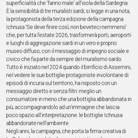
superficialità che 'fanno male' all’isola della Sardegna.
IN
È la sensibilità di tre muralisti sardi, si legge in una nota,
ITALIA
la protagonista della terza edizione della campagna
NEL
Ichnusa 'Se deve finire così, non beveteci nemmeno'
MONDO
che, per tutta l’estate 2026, trasformerà porti, aeroporti
SPORT
e luoghi di aggregazione sardi in un vero e proprio
EVENTI
museo diffuso, con il messaggio di impegno sociale e
STORIE
civico che fa parte da sempre del muralismo sardo.
Tutto è iniziato nel 2024 quando il birrificio di Assemini,
VIDEO
nel vedere le sue bottiglie protagoniste involontarie di
episodi di incuria sul territorio, ha risposto con un
Vai
messaggio diretto e senza filtri: meglio un
consumatore in meno che una bottiglia abbandonata in
più, accompagnandolo ad un’immagine che lascia
UNISCITI
poco spazio all’interpretazione: le bottiglie Ichnusa
AL CANALE
abbandonate nell’ambiente.
WHATSAPP
Negli anni, la campagna, che porta la firma creativa di