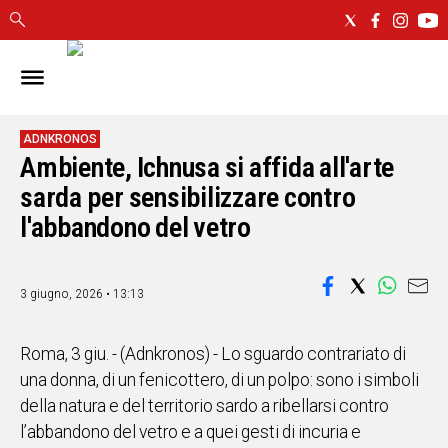
IN
SARDEGNA
CAGLIARI
ADNKRONOS
Ambiente, Ichnusa si affida all'arte
SASSARI
sarda per sensibilizzare contro
NUORO
ORISTANO
l'abbandono del vetro
SULCIS
GALLURA
3 giugno, 2026 • 13:13
OGLIASTRA
MEDIO
CAMPIDANO
Roma, 3 giu. - (Adnkronos) - Lo sguardo contrariato di
una donna, di un fenicottero, di un polpo: sono i simboli
ALTRE
della natura e del territorio sardo a ribellarsi contro
NOTIZIE
l’abbandono del vetro e a quei gesti di incuria e
POLITICA