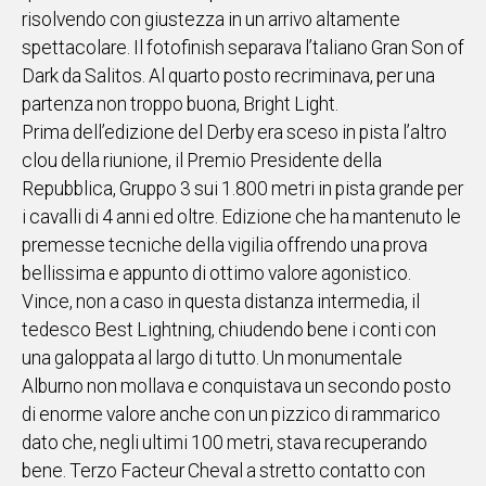
risolvendo con giustezza in un arrivo altamente
spettacolare. Il fotofinish separava l’taliano Gran Son of
Dark da Salitos. Al quarto posto recriminava, per una
partenza non troppo buona, Bright Light.
Prima dell’edizione del Derby era sceso in pista l’altro
clou della riunione, il Premio Presidente della
Repubblica, Gruppo 3 sui 1.800 metri in pista grande per
i cavalli di 4 anni ed oltre. Edizione che ha mantenuto le
premesse tecniche della vigilia offrendo una prova
bellissima e appunto di ottimo valore agonistico.
Vince, non a caso in questa distanza intermedia, il
tedesco Best Lightning, chiudendo bene i conti con
una galoppata al largo di tutto. Un monumentale
Alburno non mollava e conquistava un secondo posto
di enorme valore anche con un pizzico di rammarico
dato che, negli ultimi 100 metri, stava recuperando
bene. Terzo Facteur Cheval a stretto contatto con