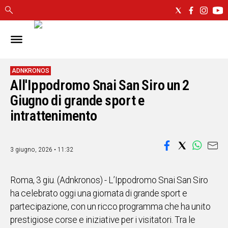
IN
SARDEGNA
CAGLIARI
ADNKRONOS
All'Ippodromo Snai San Siro un 2
SASSARI
Giugno di grande sport e
NUORO
ORISTANO
intrattenimento
SULCIS
GALLURA
3 giugno, 2026 • 11:32
OGLIASTRA
MEDIO
CAMPIDANO
Roma, 3 giu. (Adnkronos) - L’Ippodromo Snai San Siro
ha celebrato oggi una giornata di grande sport e
ALTRE
partecipazione, con un ricco programma che ha unito
NOTIZIE
prestigiose corse e iniziative per i visitatori. Tra le
POLITICA