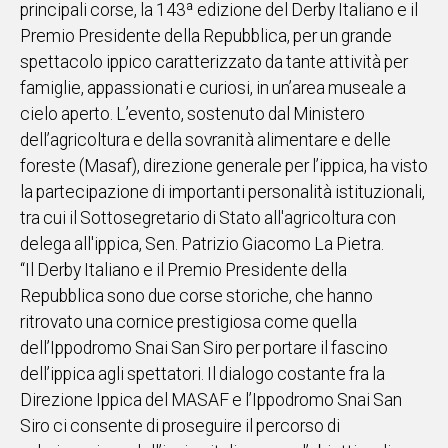
principali corse, la 143ª edizione del Derby Italiano e il
IN
Premio Presidente della Repubblica, per un grande
ITALIA
spettacolo ippico caratterizzato da tante attività per
NEL
famiglie, appassionati e curiosi, in un’area museale a
MONDO
cielo aperto. L’evento, sostenuto dal Ministero
SPORT
dell’agricoltura e della sovranità alimentare e delle
EVENTI
foreste (Masaf), direzione generale per l’ippica, ha visto
STORIE
la partecipazione di importanti personalità istituzionali,
tra cui il Sottosegretario di Stato all'agricoltura con
VIDEO
delega all'ippica, Sen. Patrizio Giacomo La Pietra.
“Il Derby Italiano e il Premio Presidente della
Vai
Repubblica sono due corse storiche, che hanno
ritrovato una cornice prestigiosa come quella
dell’Ippodromo Snai San Siro per portare il fascino
UNISCITI
dell’ippica agli spettatori. Il dialogo costante fra la
AL CANALE
Direzione Ippica del MASAF e l’Ippodromo Snai San
WHATSAPP
Siro ci consente di proseguire il percorso di