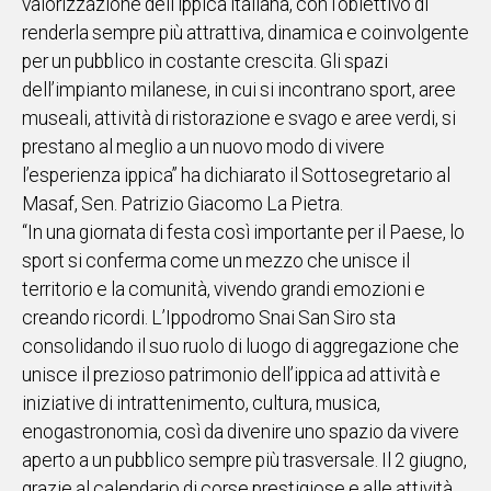
valorizzazione dell’ippica italiana, con l’obiettivo di
renderla sempre più attrattiva, dinamica e coinvolgente
Social
per un pubblico in costante crescita. Gli spazi
dell’impianto milanese, in cui si incontrano sport, aree
museali, attività di ristorazione e svago e aree verdi, si
prestano al meglio a un nuovo modo di vivere
l’esperienza ippica” ha dichiarato il Sottosegretario al
Masaf, Sen. Patrizio Giacomo La Pietra.
“In una giornata di festa così importante per il Paese, lo
sport si conferma come un mezzo che unisce il
territorio e la comunità, vivendo grandi emozioni e
creando ricordi. L’Ippodromo Snai San Siro sta
consolidando il suo ruolo di luogo di aggregazione che
unisce il prezioso patrimonio dell’ippica ad attività e
iniziative di intrattenimento, cultura, musica,
enogastronomia, così da divenire uno spazio da vivere
aperto a un pubblico sempre più trasversale. Il 2 giugno,
grazie al calendario di corse prestigiose e alle attività