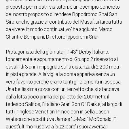
proposte per i nostri visitatori, è un esempio concreto
del nostro proposito di rendere l’Ippodromo Snai San
Siro, anche grazie al contributo del Masaf, un’area tutta
da vivere in modo continuativo” ha aggiunto Marco
Chantre Bompiani, Direttore Ippodromi Snai.
Protagonista della giornata il 143° Derby Italiano,
fondamentale appuntamento di Gruppo 2 riservato ai
cavalli di 3 anni impegnati sulla distanza di 2.200 metri
in pista grande. Alla viglia la corsa appariva senza un
vero favorito perché erano tanti gli elementi in ascesa.
Una bellissima corsa con un terzetto che si staccava
dalla lotta poco prima del paletto dei 200 metri: il
tedesco Salitos, l’italiano Gran Son Of Dark e, al largo di
tutti, l’inglese Venetian Prince con in sella Jason
Watson che sostituiva James "J-Mac" McDonald. E
quest’ultimo riusciva a ‘pizzicare’ i suoi avversari