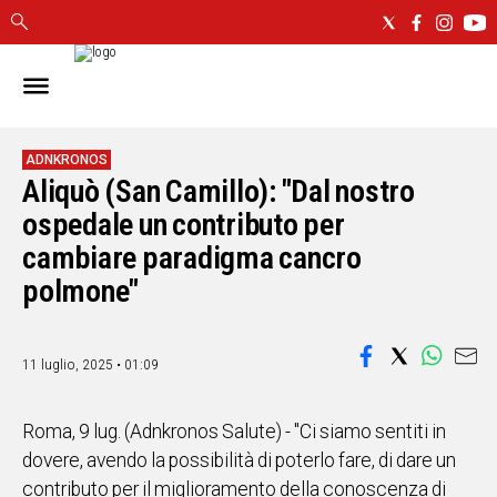
IN
SARDEGNA
CAGLIARI
ADNKRONOS
Aliquò (San Camillo): "Dal nostro
SASSARI
NUORO
ospedale un contributo per
ORISTANO
cambiare paradigma cancro
SULCIS
polmone"
GALLURA
OGLIASTRA
MEDIO
11 luglio, 2025 • 01:09
CAMPIDANO
Roma, 9 lug. (Adnkronos Salute) - "Ci siamo sentiti in
ALTRE
NOTIZIE
dovere, avendo la possibilità di poterlo fare, di dare un
contributo per il miglioramento della conoscenza di
POLITICA