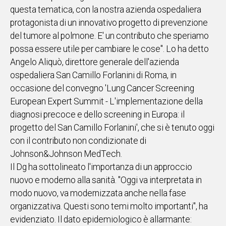
questa tematica, con la nostra azienda ospedaliera
IN
protagonista di un innovativo progetto di prevenzione
ITALIA
del tumore al polmone. E' un contributo che speriamo
NEL
MONDO
possa essere utile per cambiare le cose". Lo ha detto
SPORT
Angelo Aliquò, direttore generale dell'azienda
EVENTI
ospedaliera San Camillo Forlanini di Roma, in
STORIE
occasione del convegno 'Lung Cancer Screening
European Expert Summit - L'implementazione della
VIDEO
diagnosi precoce e dello screening in Europa: il
progetto del San Camillo Forlanini', che si è tenuto oggi
con il contributo non condizionate di
Vai
Johnson&Johnson MedTech.
Il Dg ha sottolineato l'importanza di un approccio
nuovo e moderno alla sanità. "Oggi va interpretata in
UNISCITI
modo nuovo, va modernizzata anche nella fase
AL CANALE
organizzativa. Questi sono temi molto importanti", ha
WHATSAPP
evidenziato. Il dato epidemiologico è allarmante: