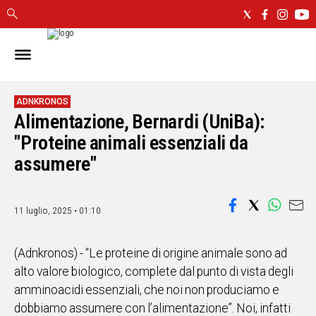
IN
SARDEGNA
CAGLIARI
ADNKRONOS
Alimentazione, Bernardi (UniBa):
SASSARI
NUORO
"Proteine animali essenziali da
ORISTANO
assumere"
SULCIS
GALLURA
OGLIASTRA
11 luglio, 2025 • 01:10
MEDIO
CAMPIDANO
(Adnkronos) - “Le proteine di origine animale sono ad
alto valore biologico, complete dal punto di vista degli
ALTRE
amminoacidi essenziali, che noi non produciamo e
NOTIZIE
dobbiamo assumere con l’alimentazione”. Noi, infatti
POLITICA