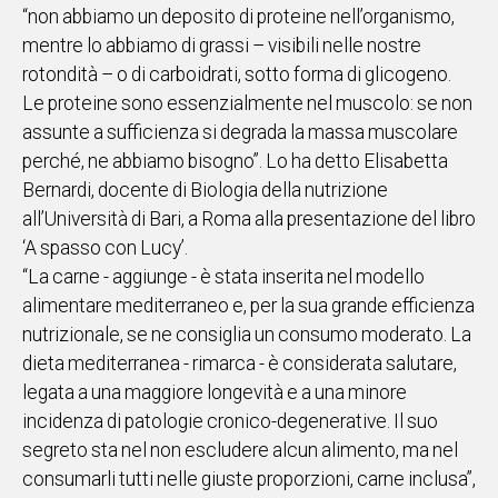
“non abbiamo un deposito di proteine nell’organismo,
IN
mentre lo abbiamo di grassi – visibili nelle nostre
ITALIA
rotondità – o di carboidrati, sotto forma di glicogeno.
NEL
Le proteine sono essenzialmente nel muscolo: se non
MONDO
assunte a sufficienza si degrada la massa muscolare
SPORT
perché, ne abbiamo bisogno”. Lo ha detto Elisabetta
EVENTI
Bernardi, docente di Biologia della nutrizione
STORIE
all’Università di Bari, a Roma alla presentazione del libro
‘A spasso con Lucy’.
VIDEO
“La carne - aggiunge - è stata inserita nel modello
alimentare mediterraneo e, per la sua grande efficienza
Vai
nutrizionale, se ne consiglia un consumo moderato. La
dieta mediterranea - rimarca - è considerata salutare,
legata a una maggiore longevità e a una minore
UNISCITI
incidenza di patologie cronico-degenerative. Il suo
AL CANALE
segreto sta nel non escludere alcun alimento, ma nel
WHATSAPP
consumarli tutti nelle giuste proporzioni, carne inclusa”,