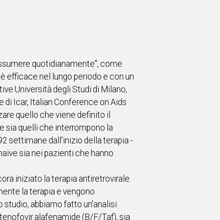
a assumere quotidianamente", come
 è efficace nel lungo periodo e con un
ive Università degli Studi di Milano,
 di Icar, Italian Conference on Aids
zare quello che viene definito il
e sia quelli che interrompono la
2 settimane dall'inizio della terapia -
 naïve sia nei pazienti che hanno
a iniziato la terapia antiretrovirale.
amente la terapia e vengono
o studio, abbiamo fatto un'analisi
/tenofovir alafenamide (B/F/Taf), sia