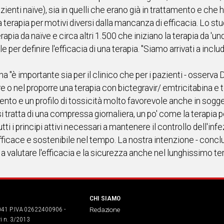
zienti naïve), sia in quelli che erano già in trattamento e ch
a terapia per motivi diversi dalla mancanza di efficacia. Lo 
rapia da naïve e circa altri 1.500 che iniziano la terapia da 'un
per definire l'efficacia di una terapia. "Siamo arrivati a inclu
na "è importante sia per il clinico che per i pazienti - osserva 
are o nel proporre una terapia con bictegravir/ emtricitabina 
ento e un profilo di tossicità molto favorevole anche in sogget
i tratta di una compressa giornaliera, un po' come la terapia p
i principi attivi necessari a mantenere il controllo dell'infez
ficace e sostenibile nel tempo. La nostra intenzione - conclu
a valutare l'efficacia e la sicurezza anche nel lunghissimo te
CHI SIAMO
041 P.IVA 02622400906 -
Redazione
ri n. 3/2013