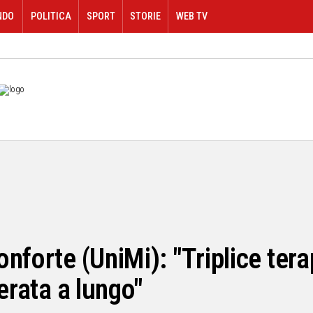
NDO
POLITICA
SPORT
STORIE
WEB TV
nforte (UniMi): "Triplice tera
lerata a lungo"