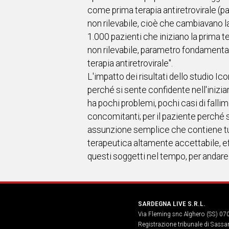
come prima terapia antiretrovirale (pa
non rilevabile, cioè che cambiavano l
1.000 pazienti che iniziano la prima te
non rilevabile, parametro fondamentale 
terapia antiretrovirale".
L'impatto dei risultati dello studio Ico
perché si sente confidente nell'inizi
ha pochi problemi, pochi casi di fallim
concomitanti; per il paziente perché s
assunzione semplice che contiene tutti 
terapeutica altamente accettabile, ef
questi soggetti nel tempo, per andare 
SARDEGNA LIVE S.R.L.
Via Fleming snc Alghero (SS) 07
Registrazione tribunale di Sassa