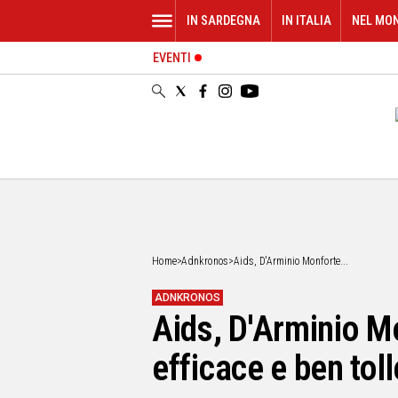
IN SARDEGNA
IN ITALIA
NEL MO
EVENTI
IN
SARDEGNA
CAGLIARI
SASSARI
NUORO
ORISTANO
SULCIS
GALLURA
OGLIASTRA
Home
>
Adnkronos
>
Aids, D'Arminio Monforte...
MEDIO
CAMPIDANO
ADNKRONOS
Aids, D'Arminio Mo
ALTRE
NOTIZIE
efficace e ben tol
POLITICA