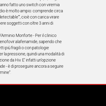
e hanno fatto uno switch con viremia
studio è molto ampio: comprende circa
detectable'", cioè con carica virare
dere soggetti con oltre 3 anni di
D'Arminio Monforte - Per il clinico
e tenofovir alafenamide, sapendo che
ti più fragili o con patologie
er la pressione, quindi una modalità di
ione da Hiv. E' infatti un'opzione
de - è di proseguire ancora a seguire
rmine".