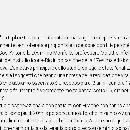
 "La triplice terapia, contenuta in una singola compressa d
tamente ben tollerata e proponibile in persone con Hiv perché
 Così Antonella D'Arminio Monforte, professore Malattie infett
ati dello studio Icona-Bic in occasione della 17esima edizione
va. L'obiettivo principale dello studio, spiega, è stato "analiz
 sia i soggetti che hanno una ripresa della replicazione viral
iò che abbiamo osservato è che, dopo più di 3 anni - quindi a 19
ntro a fallimento è veramente molto bassa, sotto il 5, sia nei
e".
 studio osservazionale con pazienti con Hiv che non hanno ancor
lora ci sono più di 20mila persone arruolate, che iniziano ovvi
ti clinici e tutte le terapie che cambiano. All'interno di quest
i che hanno iniziato la terapia con bictegravir/emtricitabina