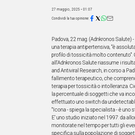
IN
ITALIA
27 maggio, 2025 • 01:07
NEL
MONDO
SPORT
EVENTI
Padova, 22 mag. (Adnkronos Salute) -
STORIE
una terapia antipertensiva, "è assolu
profilo di tossicità molto contenuto".
VIDEO
all'Adnkronos Salute riassume i risult
and Antiviral Research, in corso a Pado
Vai
fallimento terapeutico, che comprende
terapia per tossicità o intolleranza. C
la percentuale di soggetti che va inco
UNISCITI
effettuato uno switch da undetectabl
AL CANALE
"Icona - spiega la specialista - è uno
E' uno studio iniziato nel 1997: da al
WHATSAPP
monitorate nel tempo per tutti gli even
specifica sulla popolazione di soggett
Social