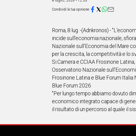
IN
8 luglio, 2026 • 12:33
ITALIA
NEL
MONDO
SPORT
Roma, 8 lug. -(Adnkronos) - "L'econom
EVENTI
incide sull'economia nazionale, sfioran
STORIE
Nazionale sull’Economia del Mare cons
per la crescita, la competitività e lo 
VIDEO
Si.Camera e CCIAA Frosinone Latina, 
Osservatorio Nazionale sull’Economi
Vai
Frosinone Latina e Blue Forum Italia 
Blue Forum 2026
"Per lungo tempo abbiamo dovuto dim
UNISCITI
economico integrato capace di gener
AL CANALE
il risultato di un percorso al quale 
WHATSAPP
Social