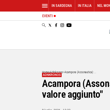
IN SARDEGNA
IN ITALIA
NEL MO
EVENTI
IN
SARDEGNA
CAGLIARI
SASSARI
NUORO
ORISTANO
SULCIS
GALLURA
OGLIASTRA
Home
>
Adnkronos
>
Acampora (Assonautica): ...
ADNKRONOS
MEDIO
Acampora (Assonau
CAMPIDANO
valore aggiunto"
ALTRE
NOTIZIE
POLITICA