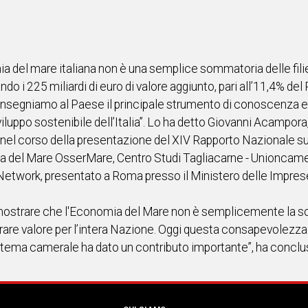
ia del mare italiana non è una semplice sommatoria delle fil
do i 225 miliardi di euro di valore aggiunto, pari all’11,4% del
egniamo al Paese il principale strumento di conoscenza e ana
sviluppo sostenibile dell’Italia”. Lo ha detto Giovanni Acampor
nel corso della presentazione del XIV Rapporto Nazionale su
a del Mare OsserMare, Centro Studi Tagliacarne - Unioncam
Network, presentato a Roma presso il Ministero delle Imprese 
ostrare che l'Economia del Mare non è semplicemente la so
are valore per l’intera Nazione. Oggi questa consapevolezz
il sistema camerale ha dato un contributo importante”, ha conc