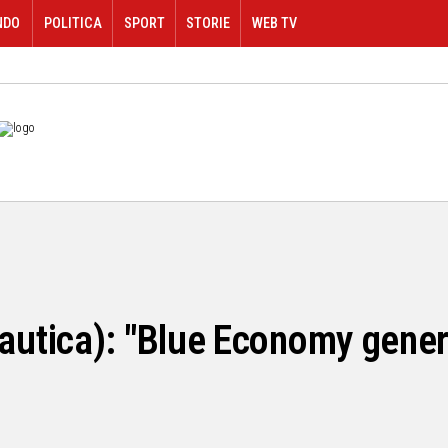
NDO
POLITICA
SPORT
STORIE
WEB TV
tica): "Blue Economy genera